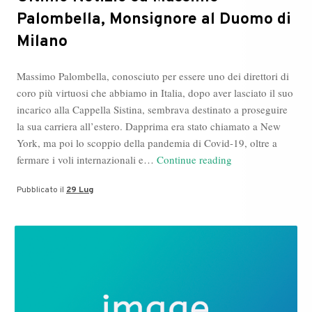
Palombella, Monsignore al Duomo di
Milano
Massimo Palombella, conosciuto per essere uno dei direttori di
coro più virtuosi che abbiamo in Italia, dopo aver lasciato il suo
incarico alla Cappella Sistina, sembrava destinato a proseguire
la sua carriera all’estero. Dapprima era stato chiamato a New
York, ma poi lo scoppio della pandemia di Covid-19, oltre a
Ultime
fermare i voli internazionali e…
Continue reading
Notizie
Pubblicato il
29 Lug
su
Massimo
Palombella,
Monsignore
al
Duomo
di
Milano