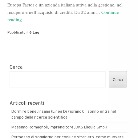
Europa Factor è un’azienda italiana attiva nella gestione, nel
recupero e nell’acquisto di crediti. Da 22 anni…
Continue
Europa
reading
Factor
Pubblicato il
6 Lug
SpA,
un
partner
globale
orientato
Cerca
al
risultato
Cerca
Articoli recenti
Dormire bene, Insana (Linea Di Fiorano): il sonno entra nel
campo della ricerca scientifica
Massimo Romagnoli, imprenditore, DKS Eliquid GmbH
Permesso di soggiorno per coniuge straniero, come muoversi