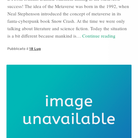
success! The idea of the Metaverse was born in the 1992, when
Neal Stephenson introduced the concept of metaverse in its
fanta-cyberpunk book Snow Crash. At the time we were only
talking about literature and science fiction. Today the situation
Metaverse
is a bit different because mankind is…
Continue reading
Blog,
Pubblicato il
18 Lug
Daniele
Marinell
news:
Dt
Socialize,
Davos
World
Economic
Forum