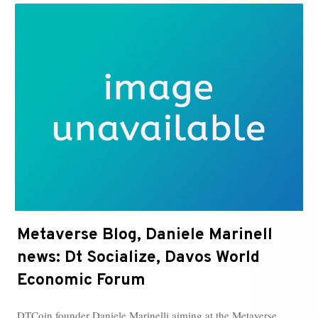
Davos
World
Economic
Forum,
Dt
Socialize
Metaverse Blog, Daniele Marinell
news: Dt Socialize, Davos World
Economic Forum
DTCoin founder Daniele Marinelli aiming at the Metaverse