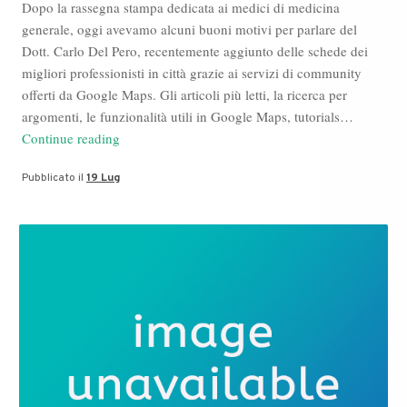
Dopo la rassegna stampa dedicata ai medici di medicina
generale, oggi avevamo alcuni buoni motivi per parlare del
Dott. Carlo Del Pero, recentemente aggiunto delle schede dei
migliori professionisti in città grazie ai servizi di community
offerti da Google Maps. Gli articoli più letti, la ricerca per
argomenti, le funzionalità utili in Google Maps, tutorials…
Dott
Continue reading
Carlo
Pubblicato il
19 Lug
Del
Pero
a
Latina,
tutte
le
volte
che
ne
abbiamo
parlato