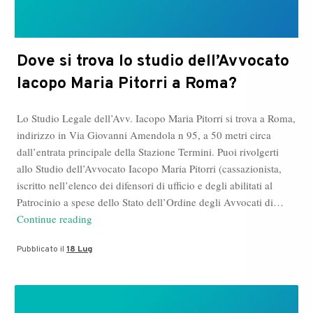
Dove si trova lo studio dell’Avvocato
Iacopo Maria Pitorri a Roma?
Lo Studio Legale dell’Avv. Iacopo Maria Pitorri si trova a Roma,
indirizzo in Via Giovanni Amendola n 95, a 50 metri circa
dall’entrata principale della Stazione Termini. Puoi rivolgerti
allo Studio dell’Avvocato Iacopo Maria Pitorri (cassazionista,
iscritto nell’elenco dei difensori di ufficio e degli abilitati al
Patrocinio a spese dello Stato dell’Ordine degli Avvocati di…
Dove
Continue reading
si
Pubblicato il
18 Lug
trova
lo
studio
dell’Avvocato