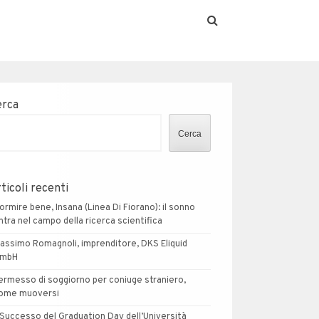
erca
Cerca
ticoli recenti
ormire bene, Insana (Linea Di Fiorano): il sonno
ntra nel campo della ricerca scientifica
assimo Romagnoli, imprenditore, DKS Eliquid
mbH
ermesso di soggiorno per coniuge straniero,
ome muoversi
l Successo del Graduation Day dell’Università