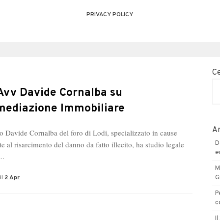
PRIVACY POLICY
C
Avv Davide Cornalba su
mediazione Immobiliare
Ar
o Davide Cornalba del foro di Lodi, specializzato in cause
ate al risarcimento del danno da fatto illecito, ha studio legale
D
e
….
M
il
2 Apr
G
P
c
I