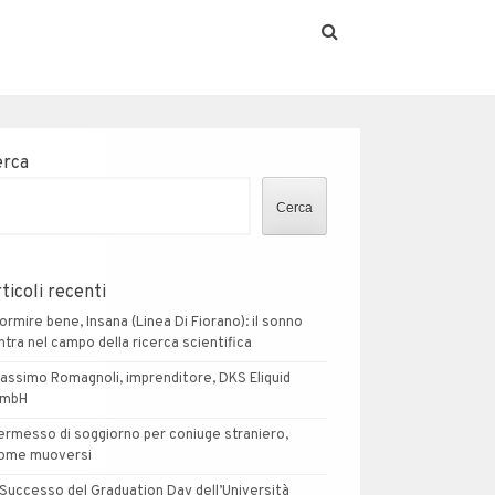
erca
Cerca
ticoli recenti
ormire bene, Insana (Linea Di Fiorano): il sonno
ntra nel campo della ricerca scientifica
assimo Romagnoli, imprenditore, DKS Eliquid
mbH
ermesso di soggiorno per coniuge straniero,
ome muoversi
l Successo del Graduation Day dell’Università