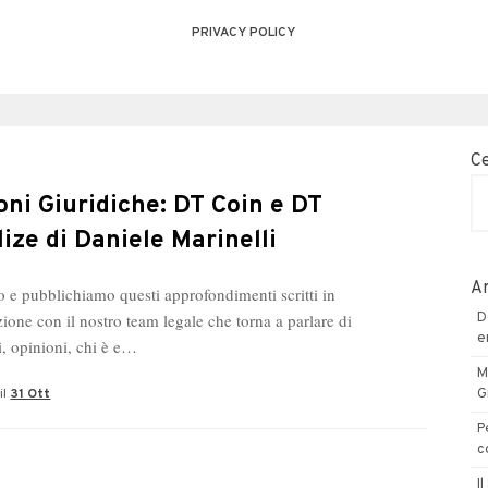
PRIVACY POLICY
C
oni Giuridiche: DT Coin e DT
lize di Daniele Marinelli
Ar
 e pubblichiamo questi approfondimenti scritti in
ione con il nostro team legale che torna a parlare di
D
e
i, opinioni, chi è e…
M
il
31 Ott
G
P
c
I