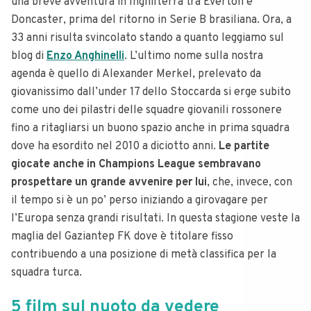
una breve avventura in Inghilterra tra Everton e
Doncaster, prima del ritorno in Serie B brasiliana. Ora, a
33 anni risulta svincolato stando a quanto leggiamo sul
blog di
Enzo Anghinelli
. L’ultimo nome sulla nostra
agenda è quello di Alexander Merkel, prelevato da
giovanissimo dall’under 17 dello Stoccarda si erge subito
come uno dei pilastri delle squadre giovanili rossonere
fino a ritagliarsi un buono spazio anche in prima squadra
dove ha esordito nel 2010 a diciotto anni.
Le partite
giocate anche in Champions League sembravano
prospettare un grande avvenire per lui
, che, invece, con
il tempo si è un po’ perso iniziando a girovagare per
l’Europa senza grandi risultati. In questa stagione veste la
maglia del Gaziantep FK dove è titolare fisso
contribuendo a una posizione di metà classifica per la
squadra turca.
5 film sul nuoto da vedere