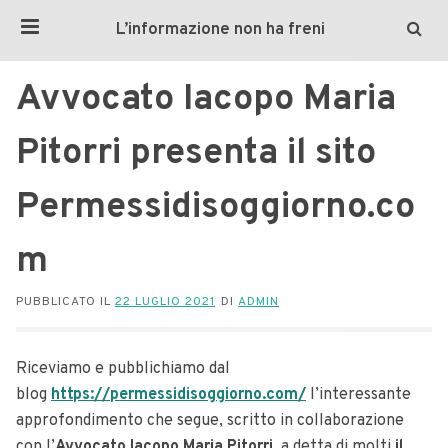
L’informazione non ha freni
Avvocato Iacopo Maria
Pitorri presenta il sito
Permessidisoggiorno.co
m
PUBBLICATO IL
22 LUGLIO 2021
DI
ADMIN
Riceviamo e pubblichiamo dal
blog
https://permessidisoggiorno.com/
l’interessante
approfondimento che segue, scritto in collaborazione
con l’
Avvocato Iacopo Maria Pitorri
, a detta di molti
il