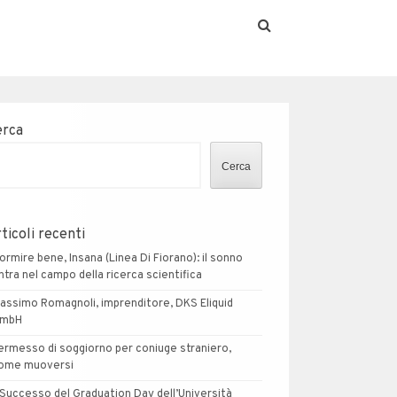
erca
Cerca
ticoli recenti
ormire bene, Insana (Linea Di Fiorano): il sonno
ntra nel campo della ricerca scientifica
assimo Romagnoli, imprenditore, DKS Eliquid
mbH
ermesso di soggiorno per coniuge straniero,
ome muoversi
l Successo del Graduation Day dell’Università