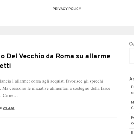
PRIVACY POLICY
C
io Del Vecchio da Roma su allarme
etti
Ar
 lancia l’allarme: corsa agli acquisti favorisce gli sprechi
. Ma crescono le iniziative alimentari a sostegno della fasce
D
e
i. Ce ne…
M
il
29 Apr
G
P
c
I